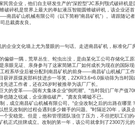
民营企业，他们自主研发生产的“深腔型”JC系列颚式破碎机是
能圆锥破碎机是世界上最大的单缸液压智能圆锥破碎机，该企业还
傲——南昌矿山机械有限公司（以下简称“南昌矿机”）。请跟随记
公司总裁龚友良。
机的企业文化墙上尤为显眼的一句话。走进南昌矿机，标准化厂
的偏僻一隅，荒草丛生、蛇虫出没，是由某化工公司存储化工原
正是亲眼见证、亲身参与了这家简陋工厂如何成长为现在的国际现
械工程系毕业后被分配到南昌矿机的前身——南昌矿山机械厂工
筛项目获评原煤炭部科技进步一等奖，2ZKR3.6×6.0振动筛为
技先进工作者，还在26岁时被推举为该厂厂长。
的变革——国有大集体企业“倒闭潮”。“当时我们厂年产值70
单也随之锐减，企业濒临破产。”龚友良唏嘘不已。
改制，成立南昌矿山机械有限公司。“企业改制之后的出路在哪里
以想见改制的过程会遇到多少棘手的问题。”时隔近20年，谈及
一个安稳觉。但是，他和管理团队顶住了压力，不但把职工们的
南昌矿机正式挂牌成立。改制的第一年，该公司就拿到了2300万