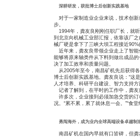
深耕研发，获批博士后创新实践基地
对于一家制造业企业来说，技术创新
步。
1994年，龚友良刚刚任职厂长，就
到北京向机械工业部汇报，依靠该厂之
械厂硬是拿下了三峡大坝工程接近90
近年来，龚友良带领企业走上了智能化
能够将原来轴类件从下料到做出成品的
决了加工效率和质量问题。
从2005年至今，南昌矿机先后获得各
博士后创新实践基地。龚友良说：“这是
人才培养、科研平台建设、智力支持方
记者了解到，在平时的工作中，龚友
许多次，企业接到必须加急交货的订
况。“累不累，累了就休息一会。”“食
勇闯海外，成为业内全球高端设备卓越制
南昌矿机在国内早就有口皆碑，但龚