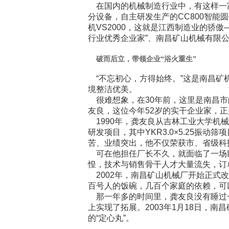
在国内的机械制造行业中，有这样一家
分设备，自主研发生产的CC800智
机VS2000，这就是江西制造业的骄
行业优秀企业家”、南昌矿山机械有限
破而后立，带领企业“浴火重生”
“不忘初心，方得始终。”这是南昌矿
境整洁优美。
很难想象，在30年前，这里是南昌市
友良，这位今年52岁的实干企业家，
1990年，龚友良从吉林工业大学机
研发项目，其中YKR3.0×5.25振动
苦、业绩突出，他不仅荣获市、省级科
可在他担任厂长不久，就面临了一场巨大
惶，技术与销售骨干人才大量流失，订
2002年，南昌矿山机械厂开始正式
百号人的饭碗，几百个家庭的依赖，可
那一年多的时间里，龚友良没有睡过
上实现了拓展。2003年1月18日，
的“定心丸”。