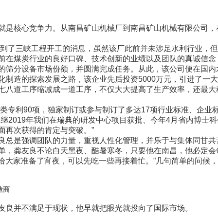
就是核心竞争力。从南昌矿山机械厂到南昌矿山机械有限公司，
听到了三峡工程开工的消息，虽然该厂此前并未涉足水利行业，
前在煤炭行业的良好口碑、技术创新的业绩以及团队的真诚信念
%的筛分设备市场份额，并圆满完成任务。从此，该公司便在国内
制造的探索发展之路，该企业先后投资5000万元，引进了一
七八道工序缩减成一道工序，不仅大大提高了生产效率，还最大
类专利90项，独家制订或参与制订了多达17项行业标准、企业
继2019年我们在瑞典的研发中心项目获批、今年4月省内博士
面再次获得的肯定与突破。”
良总是强调团队的力量，重视人性化管理，并乐于与集体同甘共
单，龚友良不论白天黑夜、酷暑寒冬，只要他在南昌，他必定会
堂给大家准备了宵夜，可以先吃一些再接着忙。”几句简单的问候
造商
友良并不满足于现状，他早就把眼光就投向了国际市场。