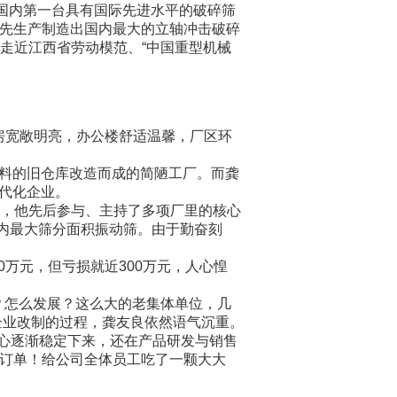
国内第一台具有国际先进水平的破碎筛
首先生产制造出国内最大的立轴冲击破碎
者走近江西省劳动模范、“中国重型机械
房宽敞明亮，办公楼舒适温馨，厂区环
料的旧仓库改造而成的简陋工厂。而龚
代化企业。
作，他先后参与、主持了多项厂里的核心
当时国内最大筛分面积振动筛。由于勤奋刻
0万元，但亏损就近300万元，人心惶
？怎么发展？这么大的老集体单位，几
企业改制的过程，龚友良依然语气沉重。
心逐渐稳定下来，还在产品研发与销售
元的订单！给公司全体员工吃了一颗大大