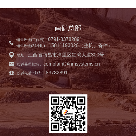
南矿总部
0791-83782891
销售热线(工作日)
15811193020（整机、备件）
销售热线(24小时)
江西省南昌市湾里区红湾大道300号
地址：
complaint@nmsystems.cn
投诉受理邮箱：
0791-83782891
投诉电话: