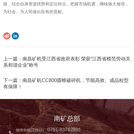
路，结合自身资源优势和定位特点，把握市场机遇，继续做大做强，
为社会、为人民做出应有的贡献。
上一篇：南昌矿机受江西省政府表彰 荣获“江西省模范劳动关
系和谐企业”称号
下一篇：南昌矿机CC800圆锥破碎机，节能高效、成品粒型
有保障！
南矿总部
0791-83782891
销售热线(工作日)