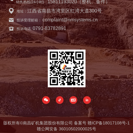
15811193020（整机、备件）
销售热线(24小时)
江西省南昌市湾里区红湾大道300号
地址：
complaint@nmsystems.cn
投诉受理邮箱：
0791-83782891
投诉电话:
版权所有©南昌矿机集团股份有限公司 备案号
赣ICP备18017108号-1
赣公网安备 36010502000025号