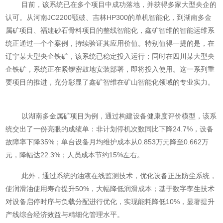
目前，该系统已在多个项目中成功落地，并获得多家大型央企的
认可。从河南JC2200颚破、吉林HP300的单机智能化，到湖南多金
属矿项目、福建砂石骨料项目的整线智能化，鑫矿智维的智能运维系
统正通过一个个案例，持续验证其应用价值。特别值得一提的是，在
辽宁某大型央企铁矿，该系统已稳定投入运行；同时在四川某大型央
企铁矿，系统正在紧锣密鼓地安装部署，即将投入使用。这一系列重
要项目的推进，充分彰显了鑫矿智维在矿山智能化领域的专业实力。
以湖南多金属矿项目为例，通过构建设备健康度评价模型，该系
统交出了一份亮眼的成绩单：非计划停机次数同比下降24.7%，设备
故障率下降35%；单台设备月均维护成本从0.853万元降至0.662万
元，降幅达22.3%；人员成本节约15%左右。
此外，通过系统的油液在线监测技术，优化设备正压防尘系统，
使润滑油使用寿命提升50%，大幅降低润滑成本；基于数字孪生技术
对设备启停时序与负载分配进行优化，实现能耗降低10%，显著提升
产线综合经济效益与精细化管理水平。