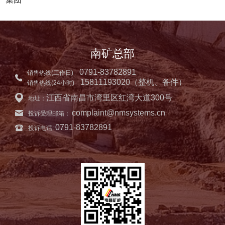
南矿总部
0791-83782891
销售热线(工作日)
15811193020（整机、备件）
销售热线(24小时)
江西省南昌市湾里区红湾大道300号
地址：
complaint@nmsystems.cn
投诉受理邮箱：
0791-83782891
投诉电话: