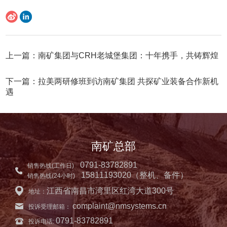
上一篇：南矿集团与CRH老城堡集团：十年携手，共铸辉煌
下一篇：拉美两研修班到访南矿集团 共探矿业装备合作新机
遇
南矿总部
0791-83782891
销售热线(工作日)
15811193020（整机、备件）
销售热线(24小时)
江西省南昌市湾里区红湾大道300号
地址：
complaint@nmsystems.cn
投诉受理邮箱：
0791-83782891
投诉电话: